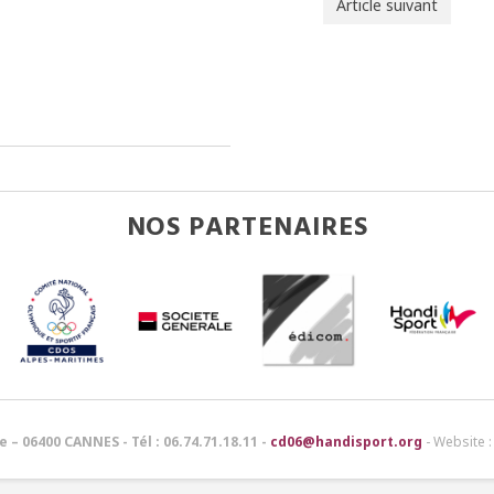
Article suivant
NOS PARTENAIRES
 – 06400 CANNES - Tél : 06.74.71.18.11 -
cd06@handisport.org
- Website 