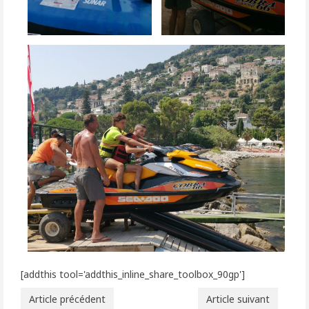
[addthis tool='addthis_inline_share_toolbox_90gp']
Article précédent
Article suivant