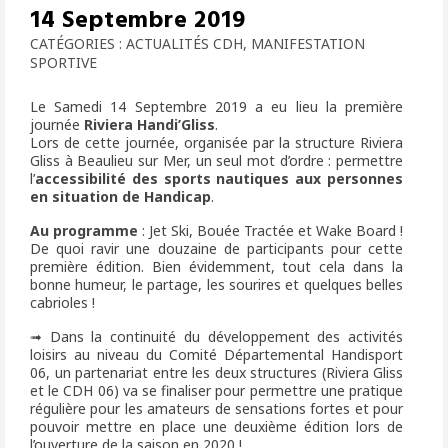
14 Septembre 2019
NOUS SOUTENIR
CATÉGORIES :
ACTUALITÉS CDH
,
MANIFESTATION
CONTACT
SPORTIVE
Le Samedi 14 Septembre 2019 a eu lieu la première
journée
Riviera Handi’Gliss
.
Lors de cette journée, organisée par la structure Riviera
Gliss à Beaulieu sur Mer, un seul mot d’ordre : permettre
l’
accessibilité des sports nautiques aux personnes
en situation de Handicap
.
Au programme
: Jet Ski, Bouée Tractée et Wake Board !
De quoi ravir une douzaine de participants pour cette
première édition. Bien évidemment, tout cela dans la
bonne humeur, le partage, les sourires et quelques belles
cabrioles !
➟ Dans la continuité du développement des activités
loisirs au niveau du Comité Départemental Handisport
06, un partenariat entre les deux structures (Riviera Gliss
et le CDH 06) va se finaliser pour permettre une pratique
régulière pour les amateurs de sensations fortes et pour
pouvoir mettre en place une deuxième édition lors de
l’ouverture de la saison en 2020 !