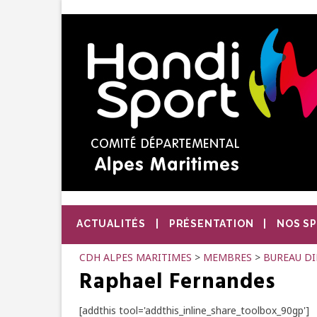
ACTUALITÉS
PRÉSENTATION
NOS S
CDH ALPES MARITIMES
>
MEMBRES
>
BUREAU DI
Raphael Fernandes
[addthis tool='addthis_inline_share_toolbox_90gp']